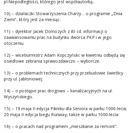
pl.Niepodległości, którego jest współautorką.
10) – działaczki Stowarzyszenia Charzy… o programie „Dnia
Ziemi”, który jest za miesiąc.
11) – dyrektor Jacek Domozych z BI cd. informacji o
zaawansowaniu prac na budynku dworca PKP i w jego
otoczeniu.
12) – wiceburmistrz Adam Kopczyński: w kwietniu odbędą się
osiedlowe zebrania sprawozdawczo – wyborcze.
13) – o problemach technicznych przy przebudowie świetlicy
przy ul. Jabłoniowej.
14) – o postępie prac drogowo – kanalizacyjnych na ul.
Wyszyńskiego.
15) – 19 maja II edycja Pikniku dla Seniora w parku 1000-lecia;
20 maja II edycja biegu Runway, także w parku 1000-lecia.
16) – o pracach nad programem „mieszkanie za remont”.