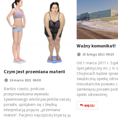
Ważny komunikat!
25 lutego 2011 09:15
Od 1 marca 2011 r. Szpit
Specjalistyczny im. J. K.
Czym jest przemiana materii
Chojnicach będzie spra
świąteczną opiekę zdro
16 marca 2011 06:50
mieszkańców powiatu c
Bardzo często, podczas
zamknięciu poradni po
przeprowadzania wywiadu
opieki zdrowotnej.
żywieniowego wśród pacjentów naszej
poradni, spotykam się z błędną
WIĘCEJ
interpretacją pojęcia: „przemiana
materii”. Pacjenci najczęściej kojarzą ją