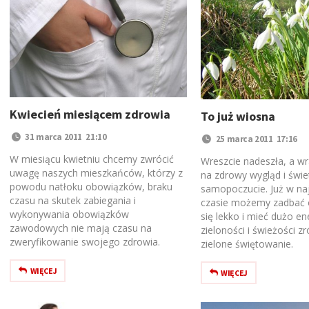
Kwiecień miesiącem zdrowia
To już wiosna
31 marca 2011 21:10
25 marca 2011 17:16
W miesiącu kwietniu chcemy zwrócić
Wreszcie nadeszła, a wr
uwagę naszych mieszkańców, którzy z
na zdrowy wygląd i świe
powodu natłoku obowiązków, braku
samopoczucie. Już w na
czasu na skutek zabiegania i
czasie możemy zadbać o
wykonywania obowiązków
się lekko i mieć dużo ene
zawodowych nie mają czasu na
zieloności i świeżości z
zweryfikowanie swojego zdrowia.
zielone świętowanie.
WIĘCEJ
WIĘCEJ