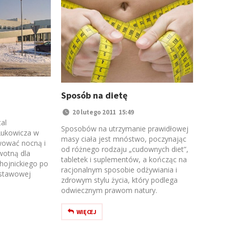
Sposób na dietę
20 lutego 2011 15:49
al
Sposobów na utrzymanie prawidłowej
 Łukowicza w
masy ciała jest mnóstwo, poczynając
wować nocną i
od różnego rodzaju „cudownych diet”,
wotną dla
tabletek i suplementów, a kończąc na
hojnickiego po
racjonalnym sposobie odżywiania i
dstawowej
zdrowym stylu życia, który podlega
odwiecznym prawom natury.
WIĘCEJ