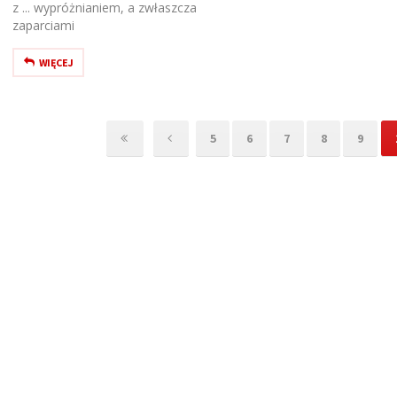
z ... wypróżnianiem, a zwłaszcza
zaparciami
WIĘCEJ
5
6
7
8
9