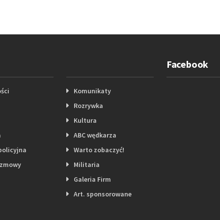
Facebook
ści
Komunikaty
Rozrywka
Kultura
a
ABC wędkarza
policyjna
Warto zobaczyć!
ozmowy
Militaria
Galeria Firm
Art. sponsorowane