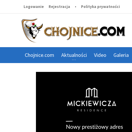
Logowanie
Rejestracja
•
Polityka prywatności
Chojnice.com
Aktualności
Video
Galeria