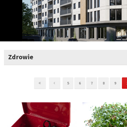
Zdrowie
5
6
7
8
9