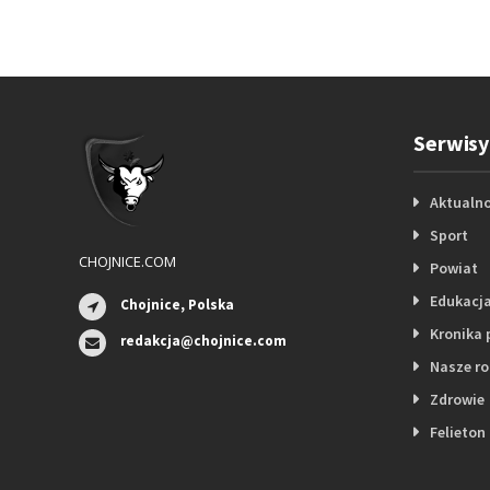
Serwisy
Aktualno
Sport
CHOJNICE.COM
Powiat
Edukacj
Chojnice, Polska
Kronika 
redakcja@chojnice.com
Nasze r
Zdrowie
Felieton