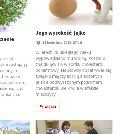
Jego wysokość: jajko
szenie
11 kwietnia 2011 07:16
W latach 70 ubiegłego wieku
wypowiedziano mu wojnę. Poszło o
a przed
znajdujący się w żółtku cholesterol
ykorzystają ją
pokarmowy. Naukowcy dopatrywali się
osennych
związku między ilością zjedzonych
 trzepanie
jajek a podwyższonym poziomem
zafkach, etc.
cholesterolu we krwi a w efekcie
zenia, czyli
miażdżycy.
aranka z cu
WIĘCEJ