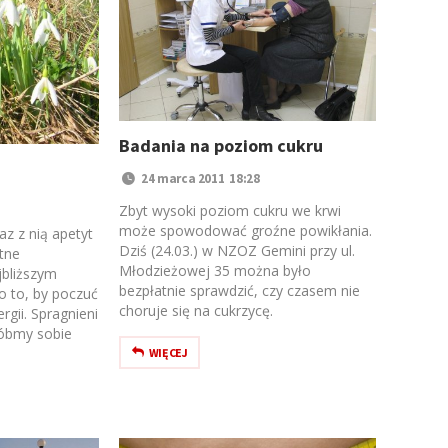
Badania na poziom cukru
24 marca 2011 18:28
Zbyt wysoki poziom cukru we krwi
może spowodować groźne powikłania.
az z nią apetyt
Dziś (24.03.) w NZOZ Gemini przy ul.
tne
Młodzieżowej 35 można było
jbliższym
bezpłatnie sprawdzić, czy czasem nie
 to, by poczuć
choruje się na cukrzycę.
rgii. Spragnieni
róbmy sobie
WIĘCEJ