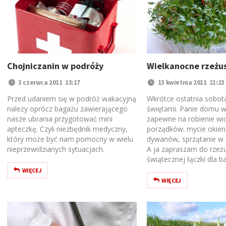
Chojniczanin w podróży
Wielkanocne rzeżu
3 czerwca 2011 13:17
13 kwietnia 2011 21:23
Przed udaniem się w podróż wakacyjną
Wkrótce ostatnia sobot
należy oprócz bagażu zawierającego
świętami. Panie domu w
nasze ubrania przygotować mini
zapewne na robienie wi
apteczkę. Czyli niezbędnik medyczny,
porządków: mycie okien,
który może być nam pomocny w wielu
dywanów, sprzątanie w s
nieprzewidzianych sytuacjach.
A ja zapraszam do rzeżus
świątecznej łączki dla b
WIĘCEJ
WIĘCEJ