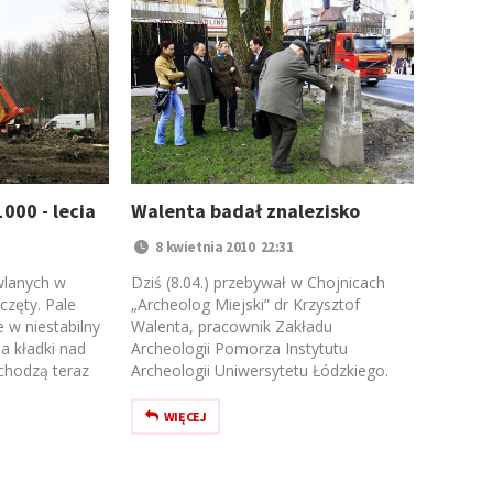
00 - lecia
Walenta badał znalezisko
8 kwietnia 2010 22:31
wlanych w
Dziś (8.04.) przebywał w Chojnicach
częty. Pale
„Archeolog Miejski” dr Krzysztof
 w niestabilny
Walenta, pracownik Zakładu
a kładki nad
Archeologii Pomorza Instytutu
chodzą teraz
Archeologii Uniwersytetu Łódzkiego.
WIĘCEJ