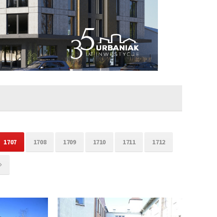
1707
1708
1709
1710
1711
1712