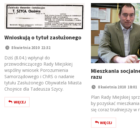
Wnioskują o tytuł zasłużonego
8 kwietnia 2010 21:32
Dziś (8.04.) wpłynął do
przewodniczącego Rady Miejskiej
wspólny wniosek Porozumienia
Mieszkania socjalne
razu
Samorządowego i ChRS o nadanie
tytułu Zasłużonego Obywatela Miasta
8 kwietnia 2010 18:01
Chojnice dla Tadeusza Szycy.
Plan Rady Miejskiej spr
WIĘCEJ
by pozyskać mieszkania 
się coraz trudniejszy w re
WIĘCEJ