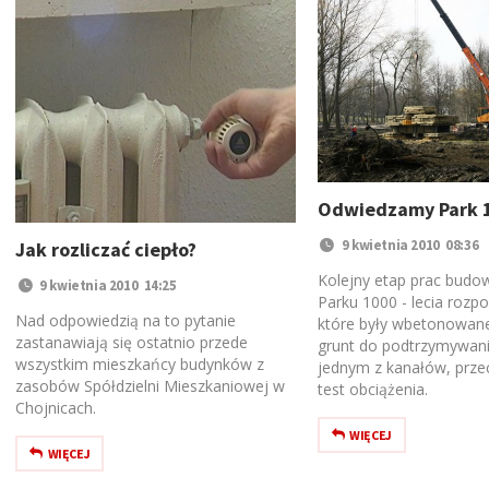
Odwiedzamy Park 10
9 kwietnia 2010 08:36
Jak rozliczać ciepło?
Kolejny etap prac budo
9 kwietnia 2010 14:25
Parku 1000 - lecia rozpo
Nad odpowiedzią na to pytanie
które były wbetonowane
zastanawiają się ostatnio przede
grunt do podtrzymywani
wszystkim mieszkańcy budynków z
jednym z kanałów, prze
zasobów Spółdzielni Mieszkaniowej w
test obciążenia.
Chojnicach.
WIĘCEJ
WIĘCEJ