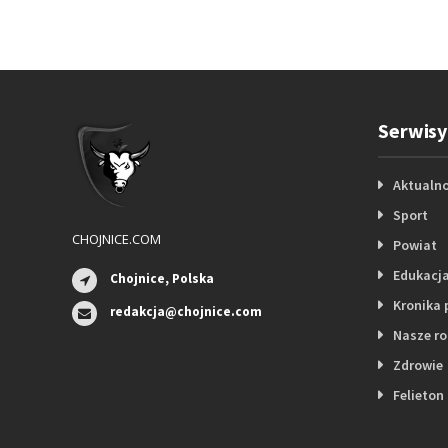
Serwisy
Aktualno
Sport
CHOJNICE.COM
Powiat
Edukacj
Chojnice, Polska
Kronika 
redakcja@chojnice.com
Nasze r
Zdrowie
Felieton