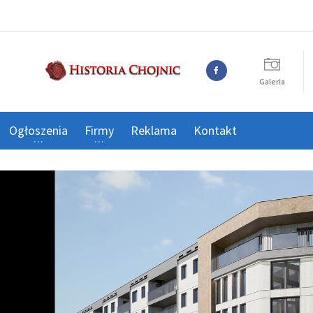
Galeria
Ogłoszenia
Firmy
Reklama
Kontakt