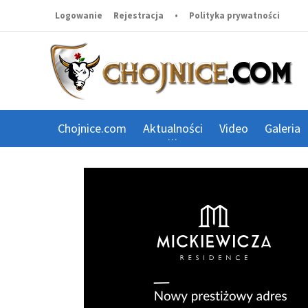
Logowanie
Rejestracja
•
Polityka prywatności
Chojnice.com
Aktualności
Video
Galeria