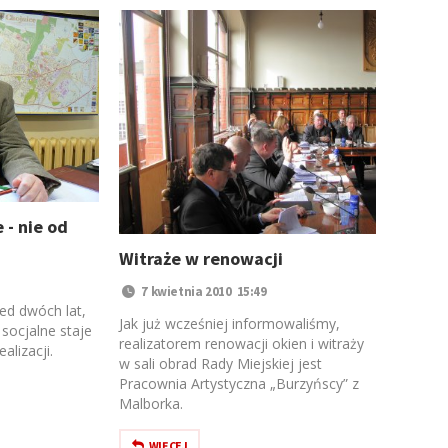
 - nie od
Witraże w renowacji
7 kwietnia 2010 15:49
zed dwóch lat,
Jak już wcześniej informowaliśmy,
socjalne staje
realizatorem renowacji okien i witraży
alizacji.
w sali obrad Rady Miejskiej jest
Pracownia Artystyczna „Burzyńscy” z
Malborka.
WIĘCEJ