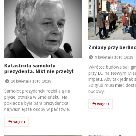
Zmiany przy berlin
9 kwietnia 2010 16:18
Katastrofa samolotu
Wkrótce budowa sali gi
prezydenta. Nikt nie przeżył
przy LO na Nowym Mieś
impetu. Aby tak jednak s
10 kwietnia 2010 10:18
Solgrud musi mieć dost
Samolot prezydencki rozbił się na
budowy.
płycie lotniska w Smoleńsku. Na
pokładzie była para prezydencka i
WIĘCEJ
najważniejsze osoby w państwie.
WIĘCEJ