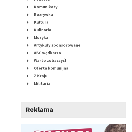
Komunikaty
Rozrywka
Kultura
Kulinaria
Muzyka
Artykuły sponsorowane
ABC wędkarza
Warto zobaczyć!
Oferta komunijna
Z Kraju
Militaria
Reklama