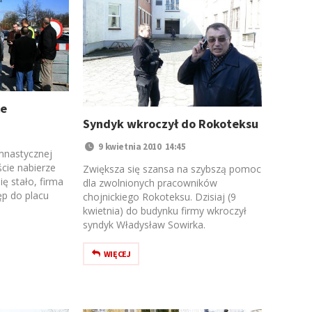
ce
Syndyk wkroczył do Rokoteksu
9 kwietnia 2010 14:45
mnastycznej
cie nabierze
Zwiększa się szansa na szybszą pomoc
ię stało, firma
dla zwolnionych pracowników
ęp do placu
chojnickiego Rokoteksu. Dzisiaj (9
kwietnia) do budynku firmy wkroczył
syndyk Władysław Sowirka.
WIĘCEJ