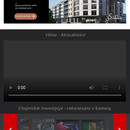
Video - Aktualności
Chojnickie inwestycje - rekonesans z kamerą.