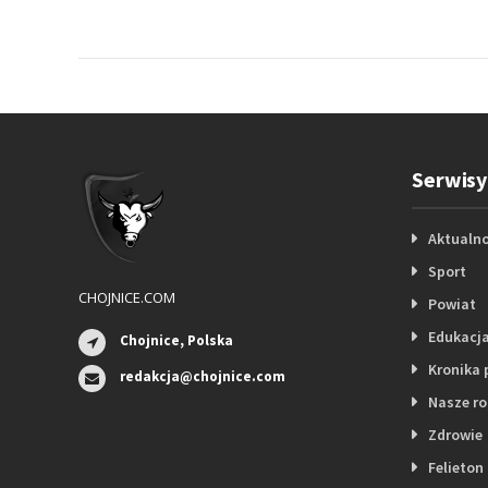
Serwisy
Aktualno
Sport
CHOJNICE.COM
Powiat
Edukacj
Chojnice, Polska
Kronika 
redakcja@chojnice.com
Nasze r
Zdrowie
Felieton