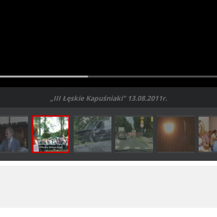
„III Łęskie Kapuśniaki” 13.08.2011r.