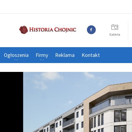
Galeria
Ogłoszenia
Firmy
Reklama
Kontakt