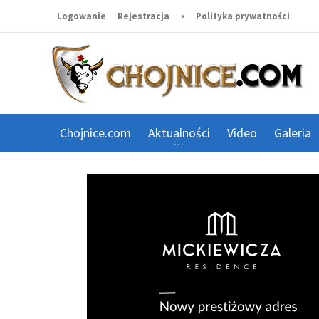
Logowanie
Rejestracja
•
Polityka prywatności
Chojnice.com
Aktualności
Video
Galeria