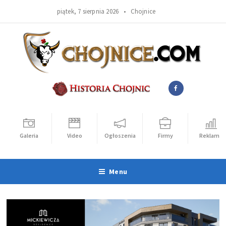
piątek, 7 sierpnia 2026 •
Chojnice
Galeria
Video
Ogłoszenia
Firmy
Reklama
Menu