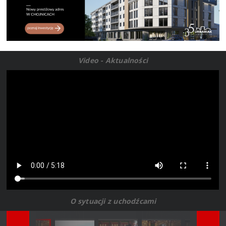
Video - Aktualności
O sytuacji z uchodźcami