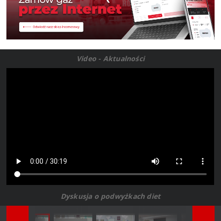
Video - Aktualności
Dyskusja o podwyżkach diet