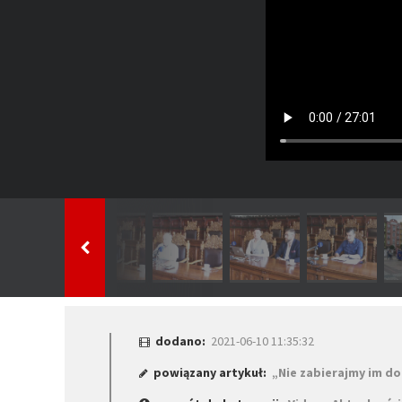
dodano:
2021-06-10 11:35:32
powiązany artykuł:
„Nie zabierajmy im d