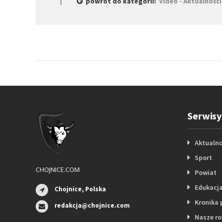
powrót do kategorii:
Video - Aktualności
Serwisy
Aktualno
Sport
CHOJNICE.COM
Powiat
Edukacj
Chojnice, Polska
Kronika 
redakcja@chojnice.com
Nasze r