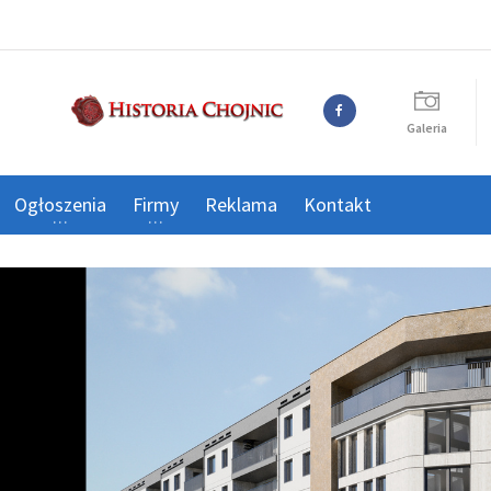
Galeria
Ogłoszenia
Firmy
Reklama
Kontakt