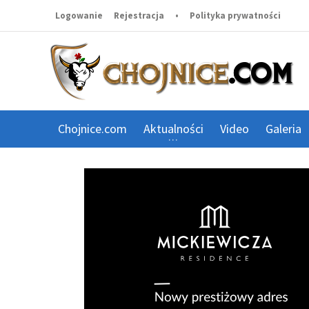
Logowanie
Rejestracja
•
Polityka prywatności
Chojnice.com
Aktualności
Video
Galeria