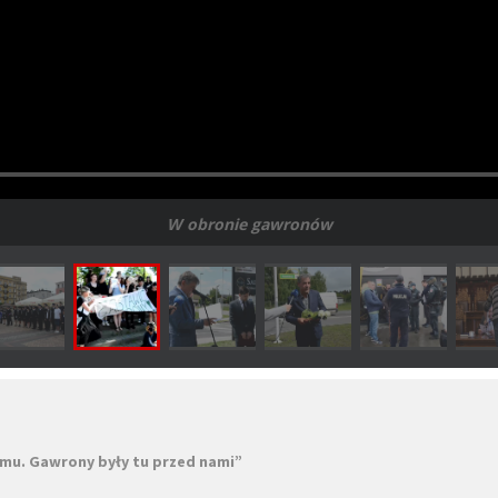
W obronie gawronów
omu. Gawrony były tu przed nami”