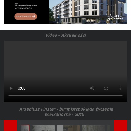
Video - Aktualności
Arseniusz Finster - burmistrz składa życzenia
wielkanocne - 2010.