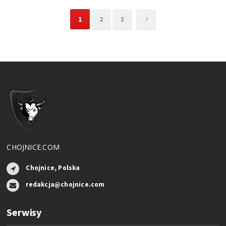
1
2
3
CHOJNICE.COM
Chojnice, Polska
redakcja@chojnice.com
Serwisy