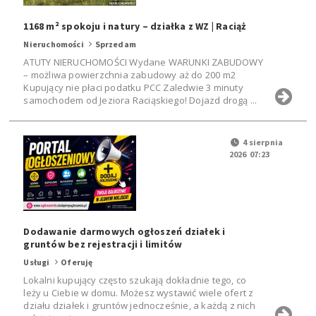
1168 m² spokoju i natury – działka z WZ | Raciąż
Nieruchomości
Sprzedam
ATUTY NIERUCHOMOŚCI Wydane WARUNKI ZABUDOWY
– możliwa powierzchnia zabudowy aż do 200 m2
Kupujący nie płaci podatku PCC Zaledwie 3 minuty
samochodem od Jeziora Raciąskiego! Dojazd drogą ...
4 sierpnia
2026 07:23
Dodawanie darmowych ogłoszeń działek i
gruntów bez rejestracji i limitów
Usługi
Oferuję
Lokalni kupujący często szukają dokładnie tego, co
leży u Ciebie w domu. Możesz wystawić wiele ofert z
działu działek i gruntów jednocześnie, a każdą z nich