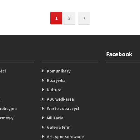
1
2
Facebook
ści
Komunikaty
Rozrywka
Kultura
a
ABC wędkarza
policyjna
Warto zobaczyć!
ozmowy
Militaria
Galeria Firm
Art. sponsorowane