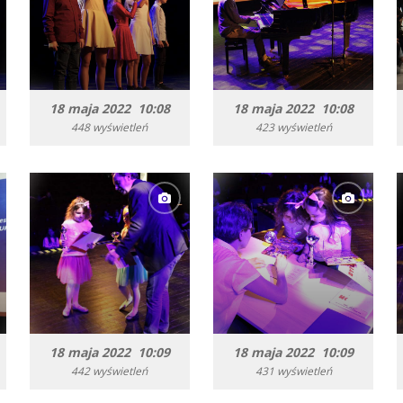
18 maja 2022 10:08
18 maja 2022 10:08
448 wyświetleń
423 wyświetleń
18 maja 2022 10:09
18 maja 2022 10:09
442 wyświetleń
431 wyświetleń