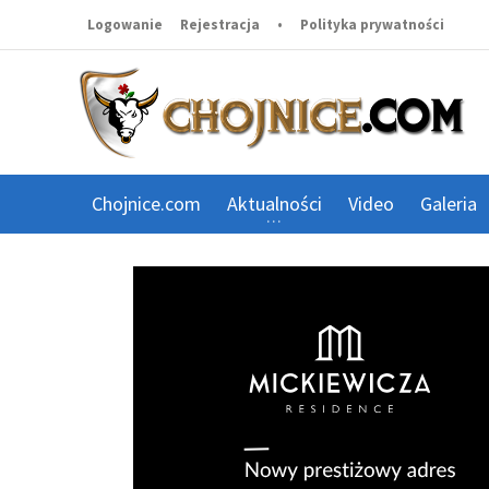
Logowanie
Rejestracja
•
Polityka prywatności
Chojnice.com
Aktualności
Video
Galeria