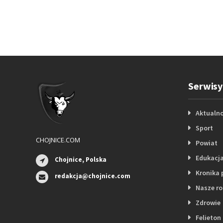
Serwisy
Aktualno
Sport
CHOJNICE.COM
Powiat
Edukacj
Chojnice, Polska
Kronika 
redakcja@chojnice.com
Nasze r
Zdrowie
Felieton