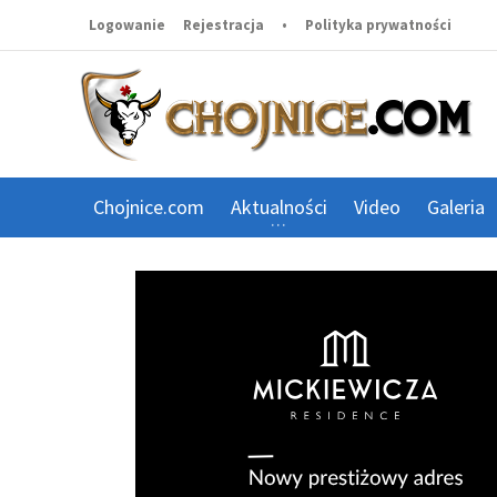
Logowanie
Rejestracja
•
Polityka prywatności
Chojnice.com
Aktualności
Video
Galeria