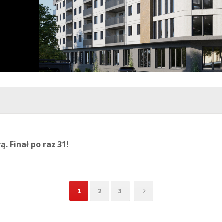
 Finał po raz 31!
1
2
3