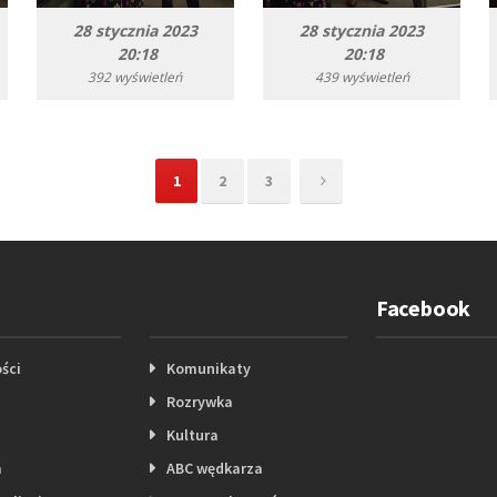
28 stycznia 2023
28 stycznia 2023
20:18
20:18
392 wyświetleń
439 wyświetleń
1
2
3
Facebook
ści
Komunikaty
Rozrywka
Kultura
a
ABC wędkarza