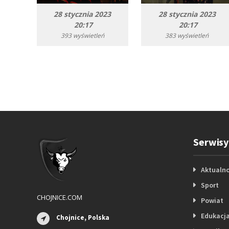
28 stycznia 2023
28 stycznia 2023
20:17
20:17
393 wyświetleń
383 wyświetleń
Serwisy
Aktualno
Sport
CHOJNICE.COM
Powiat
Edukacj
Chojnice, Polska