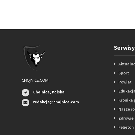
Serwisy
Aktualno
Sport
CHOJNICE.COM
Powiat
Edukacj
Chojnice, Polska
Kronika 
redakcja@chojnice.com
Nasze r
Zdrowie
Felieton