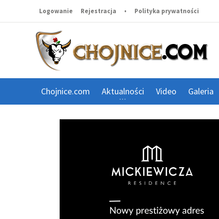
Logowanie
Rejestracja
•
Polityka prywatności
Chojnice.com
Aktualności
Video
Galeria