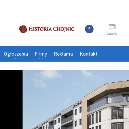
Galeria
Ogłoszenia
Firmy
Reklama
Kontakt