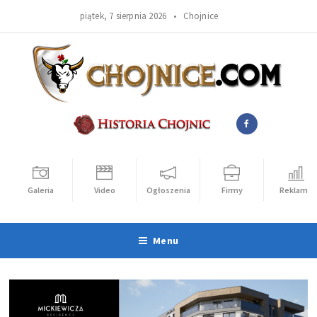
piątek, 7 sierpnia 2026 •
Chojnice
Galeria
Video
Ogłoszenia
Firmy
Reklama
Menu