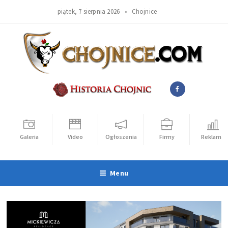
piątek, 7 sierpnia 2026 •
Chojnice
Galeria
Video
Ogłoszenia
Firmy
Reklama
Menu