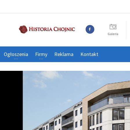
Galeria
Ogłoszenia
Firmy
Reklama
Kontakt