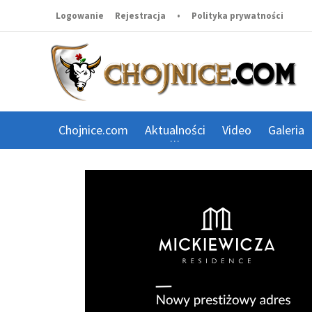
Logowanie
Rejestracja
•
Polityka prywatności
Chojnice.com
Aktualności
Video
Galeria