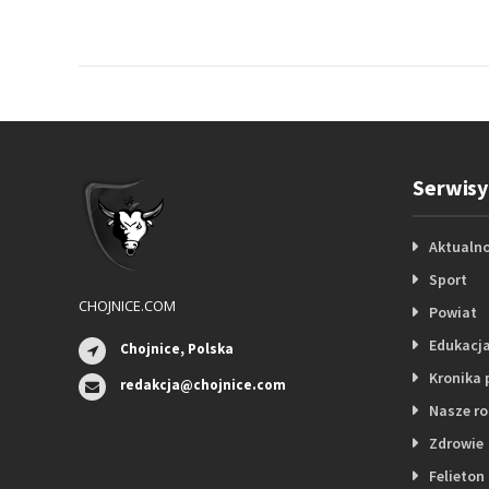
Serwisy
Aktualno
Sport
CHOJNICE.COM
Powiat
Edukacj
Chojnice, Polska
Kronika 
redakcja@chojnice.com
Nasze r
Zdrowie
Felieton