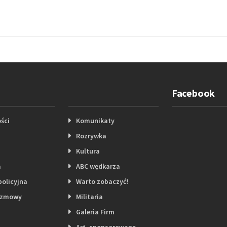
Facebook
ści
Komunikaty
Rozrywka
Kultura
a
ABC wędkarza
policyjna
Warto zobaczyć!
ozmowy
Militaria
Galeria Firm