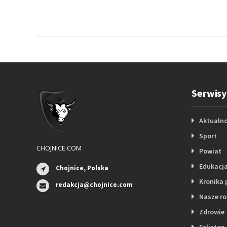
Serwisy
Aktualno
Sport
CHOJNICE.COM
Powiat
Edukacj
Chojnice, Polska
Kronika 
redakcja@chojnice.com
Nasze r
Zdrowie