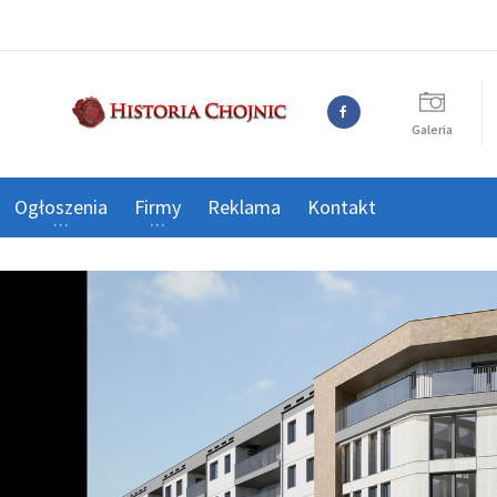
Galeria
Ogłoszenia
Firmy
Reklama
Kontakt