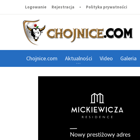
Logowanie
Rejestracja
•
Polityka prywatności
Chojnice.com
Aktualności
Video
Galeria