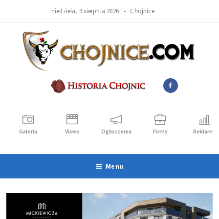
niedziela, 9 sierpnia 2026 •
Chojnice
Galeria
Video
Ogłoszenia
Firmy
Reklama
Menu