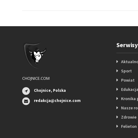
Serwisy
Aktualno
Sport
CHOJNICE.COM
Powiat
Edukacj
Chojnice, Polska
Kronika 
redakcja@chojnice.com
Nasze r
Zdrowie
Felieton