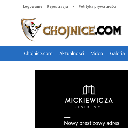
Logowanie
Rejestracja
•
Polityka prywatności
Chojnice.com
Aktualności
Video
Galeria