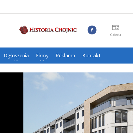
Galeria
Ogłoszenia
Firmy
Reklama
Kontakt