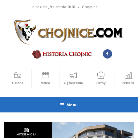
niedziela, 9 sierpnia 2026 •
Chojnice
Galeria
Video
Ogłoszenia
Firmy
Reklama
Menu