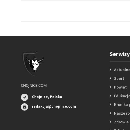
Serwisy
Aktualno
Sport
CHOJNICE.COM
Powiat
Edukacj
Chojnice, Polska
Kronika 
redakcja@chojnice.com
Nasze r
Zdrowie