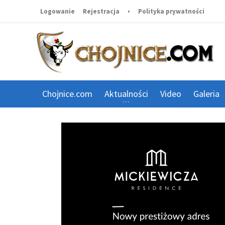
Logowanie
Rejestracja
•
Polityka prywatności
Chojnice.com
Aktualności
Video
Galeria