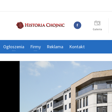
Galeria
Ogłoszenia
Firmy
Reklama
Kontakt