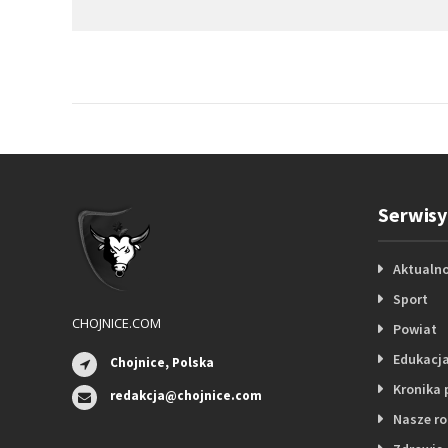
Serwisy
Aktualno
Sport
CHOJNICE.COM
Powiat
Edukacj
Chojnice, Polska
Kronika 
redakcja@chojnice.com
Nasze r