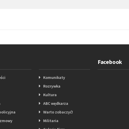
Facebook
ści
Komunikaty
Rozrywka
Kultura
a
ABC wędkarza
policyjna
Warto zobaczyć!
ozmowy
Militaria