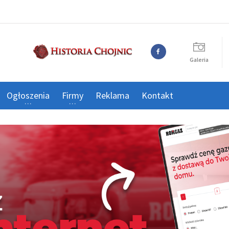
Galeria
Ogłoszenia
Firmy
Reklama
Kontakt