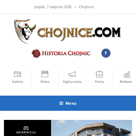
piątek, 7 sierpnia 2026 •
Chojnice
Galeria
Video
Ogłoszenia
Firmy
Reklama
Menu