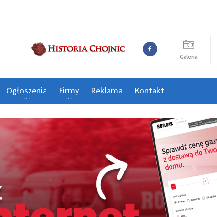
Galeria
Ogłoszenia
Firmy
Reklama
Kontakt