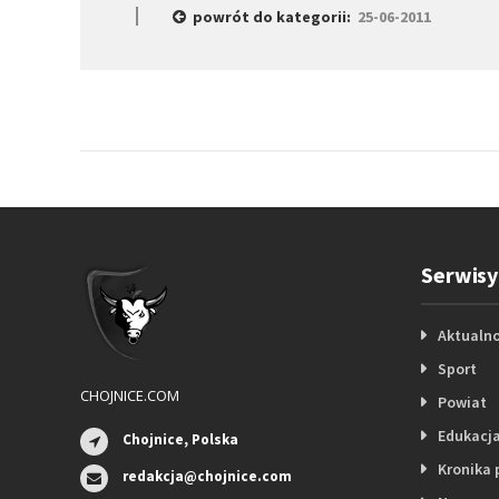
powrót do kategorii:
25-06-2011
Serwisy
Aktualno
Sport
CHOJNICE.COM
Powiat
Edukacj
Chojnice, Polska
Kronika 
redakcja@chojnice.com