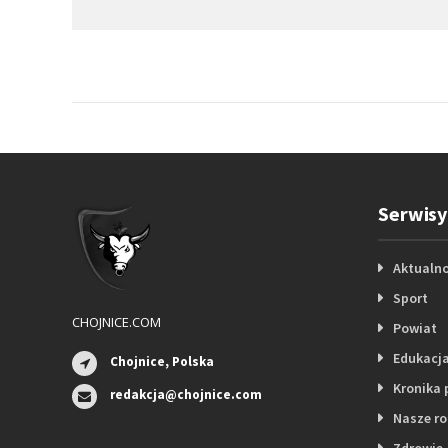
Serwisy
Aktualno
Sport
CHOJNICE.COM
Powiat
Edukacj
Chojnice, Polska
Kronika 
redakcja@chojnice.com
Nasze r