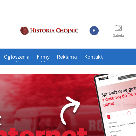
Galeria
Ogłoszenia
Firmy
Reklama
Kontakt