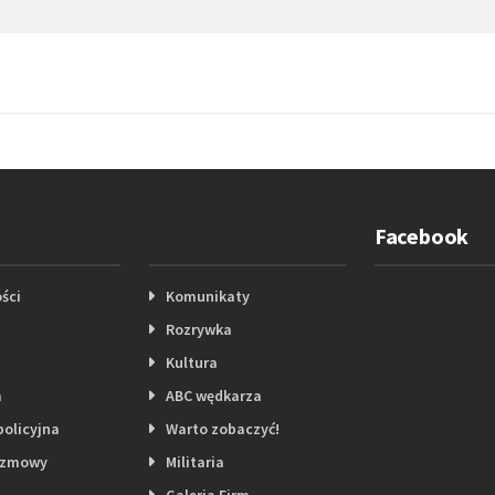
Facebook
ści
Komunikaty
Rozrywka
Kultura
a
ABC wędkarza
policyjna
Warto zobaczyć!
ozmowy
Militaria