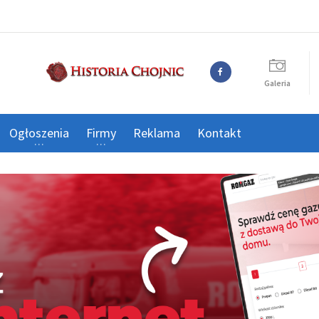
Galeria
Ogłoszenia
Firmy
Reklama
Kontakt