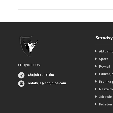
Serwisy
Aktualno
Sport
CHOJNICE.COM
Powiat
Edukacj
Chojnice, Polska
Kronika 
redakcja@chojnice.com
Nasze r
Zdrowie
Felieton