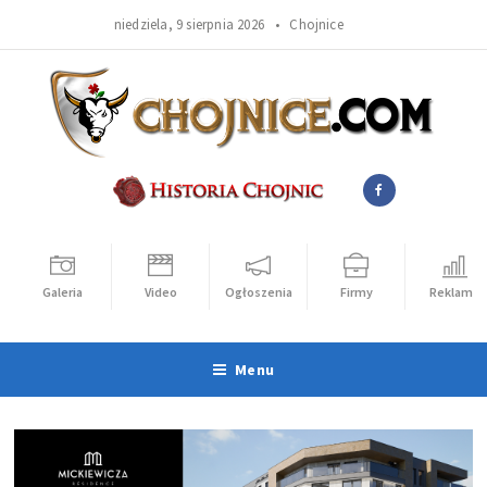
niedziela, 9 sierpnia 2026 •
Chojnice
Galeria
Video
Ogłoszenia
Firmy
Reklama
Menu