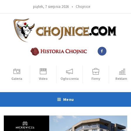
piątek, 7 sierpnia 2026 •
Chojnice
Galeria
Video
Ogłoszenia
Firmy
Reklama
Menu