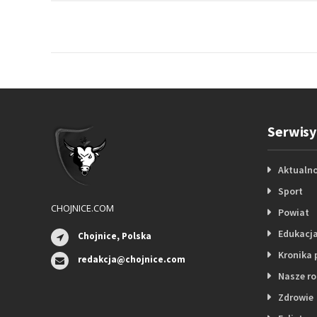
Serwisy
Aktualno
Sport
CHOJNICE.COM
Powiat
Edukacj
Chojnice, Polska
Kronika 
redakcja@chojnice.com
Nasze r
Zdrowie