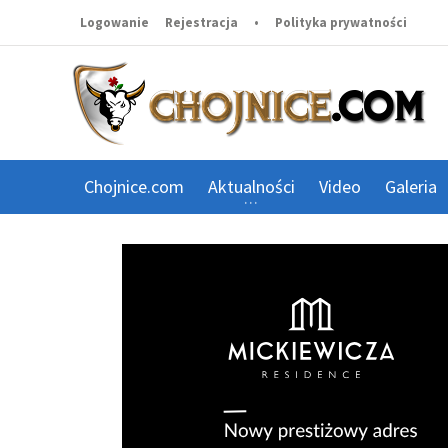
Logowanie
Rejestracja
•
Polityka prywatności
Chojnice.com
Aktualności
Video
Galeria