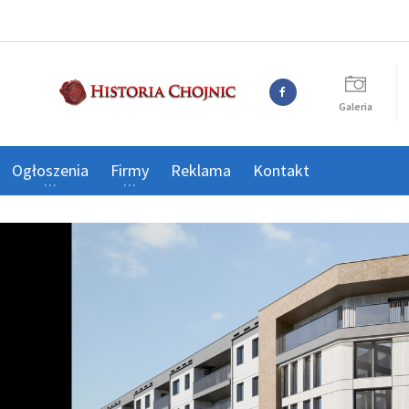
Galeria
Ogłoszenia
Firmy
Reklama
Kontakt