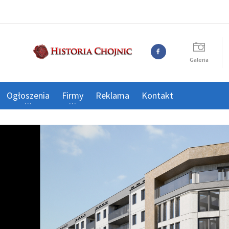
Galeria
Ogłoszenia
Firmy
Reklama
Kontakt