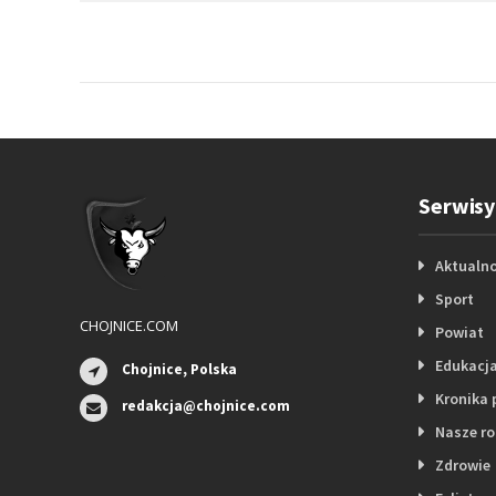
Serwisy
Aktualno
Sport
CHOJNICE.COM
Powiat
Edukacj
Chojnice, Polska
Kronika 
redakcja@chojnice.com
Nasze r
Zdrowie