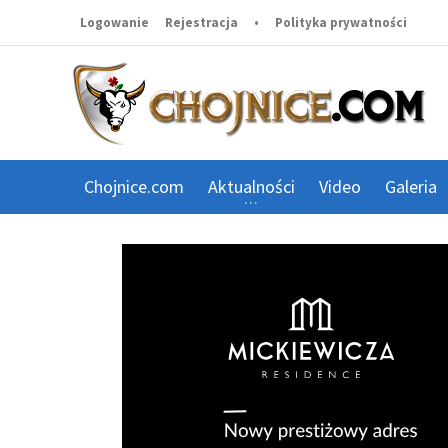
Logowanie
Rejestracja
•
Polityka prywatności
Chojnice.com
Aktualności
Video
Galeria