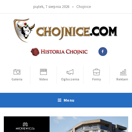
piątek, 7 sierpnia 2026 •
Chojnice
Galeria
Video
Ogłoszenia
Firmy
Reklama
Menu