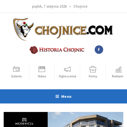
piątek, 7 sierpnia 2026 •
Chojnice
Galeria
Video
Ogłoszenia
Firmy
Reklama
Menu