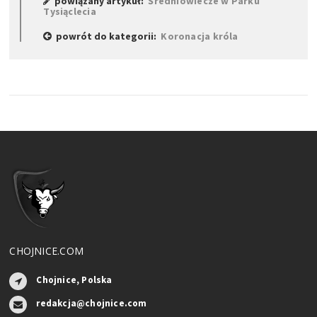
powiązany artykuł:
Średniowiecze w Parku
Tysiąclecia
powrót do kategorii:
Koronacja króla
CHOJNICE.COM
Chojnice, Polska
redakcja@chojnice.com