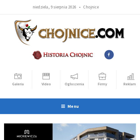
niedziela, 9 sierpnia 2026 •
Chojnice
Galeria
Video
Ogłoszenia
Firmy
Reklama
Menu