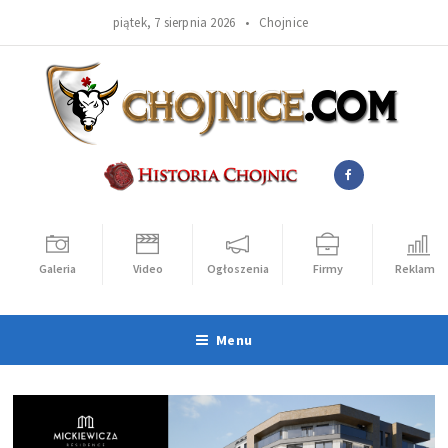
piątek, 7 sierpnia 2026 •
Chojnice
Galeria
Video
Ogłoszenia
Firmy
Reklama
Menu