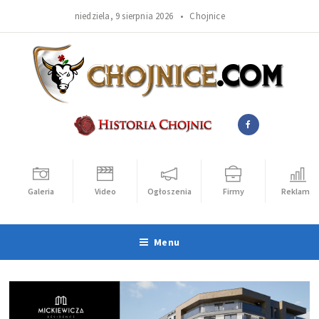
niedziela, 9 sierpnia 2026 •
Chojnice
Galeria
Video
Ogłoszenia
Firmy
Reklama
Menu