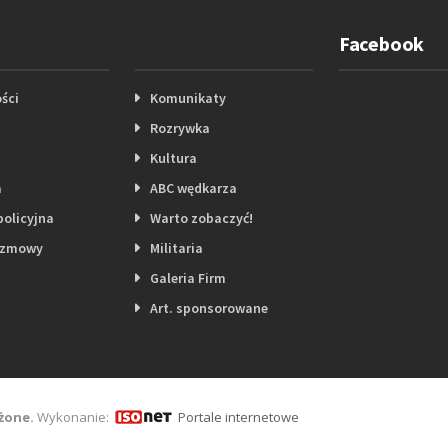
Facebook
ści
Komunikaty
Rozrywka
Kultura
a
ABC wędkarza
policyjna
Warto zobaczyć!
ozmowy
Militaria
Galeria Firm
Art. sponsorowane
żone.
Wykonanie:
Portale internetowe