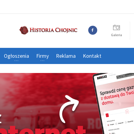
Galeria
Ogłoszenia
Firmy
Reklama
Kontakt