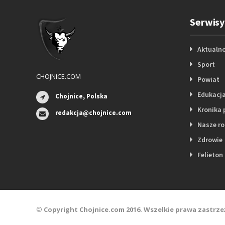
Serwisy
Aktualno
Sport
CHOJNICE.COM
Powiat
Edukacj
Chojnice, Polska
Kronika 
redakcja@chojnice.com
Nasze r
Zdrowie
Felieton
©
Copyright Chojnice.com 2016. Wszelkie prawa zastrze