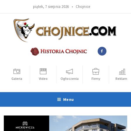
piątek, 7 sierpnia 2026 •
Chojnice
Galeria
Video
Ogłoszenia
Firmy
Reklama
Menu