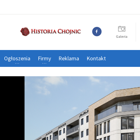
Galeria
Ogłoszenia
Firmy
Reklama
Kontakt