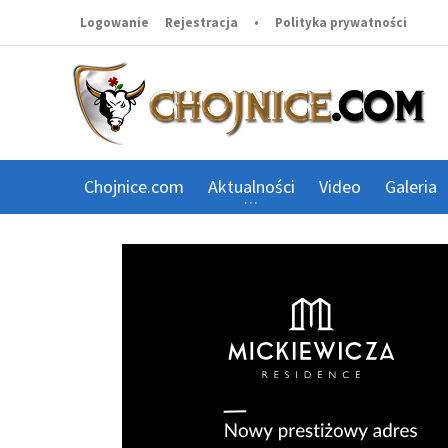
Logowanie
Rejestracja
•
Polityka prywatności
Chojnice.com
Aktualności
Video
Galeria