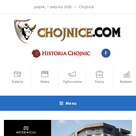
piątek, 7 sierpnia 2026 •
Chojnice
Galeria
Video
Ogłoszenia
Firmy
Reklama
Menu