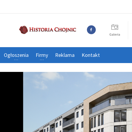
Galeria
Ogłoszenia
Firmy
Reklama
Kontakt