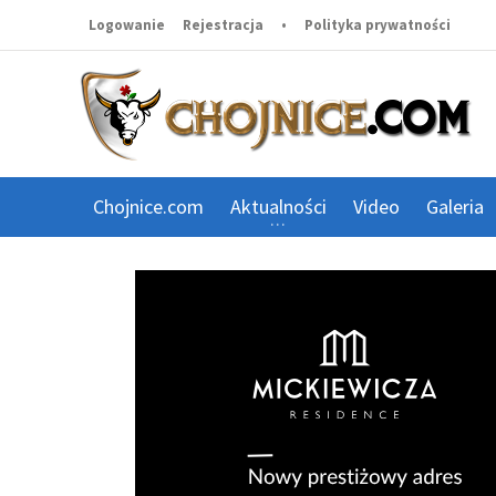
Logowanie
Rejestracja
•
Polityka prywatności
Chojnice.com
Aktualności
Video
Galeria