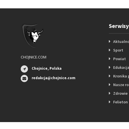
Serwisy
Aktualno
Sport
CHOJNICE.COM
Powiat
Edukacj
Chojnice, Polska
Kronika 
redakcja@chojnice.com
Nasze r
Zdrowie
Felieton