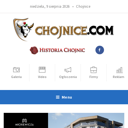
niedziela, 9 sierpnia 2026 •
Chojnice
Galeria
Video
Ogłoszenia
Firmy
Reklama
Menu