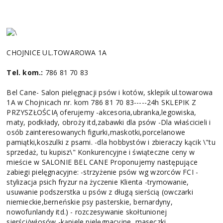
CHOJNICE UL.TOWAROWA 1A
Tel. kom.:
786 81 70 83
Bel Cane- Salon pielęgnacji psów i kotów, sklepik ul.towarowa
1A w Chojnicach nr. kom 786 81 70 83-----24h SKLEPIK Z
PRZYSZŁOŚCIĄ oferujemy -akcesoria,ubranka,legowiska,
maty, podkłady, obroży itd,zabawki dla psów -Dla właścicieli i
osób zainteresowanych figurki,maskotki,porcelanowe
pamiątki,koszulki z psami. -dla hobbystów i zbieraczy kącik \"tu
sprzedaż, tu kupisz\" Konkurencyjne i świąteczne ceny w
mieście w SALONIE BEL CANE Proponujemy następujące
zabiegi pielęgnacyjne: -strzyżenie psów wg wzorców FCI -
stylizacja psich fryzur na życzenie Klienta -trymowanie,
usuwanie podszerstka u psów z długą sierścią (owczarki
niemieckie,berneńskie psy pasterskie, bernardyny,
nowofunlandy itd.) - rozczesywanie skołtunionej
sierści/włosów -kąpiele pielęgnacyjne, maseczki