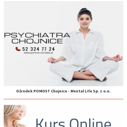
Ośrodek POMOST Chojnice - Mental Life Sp. z o.o.