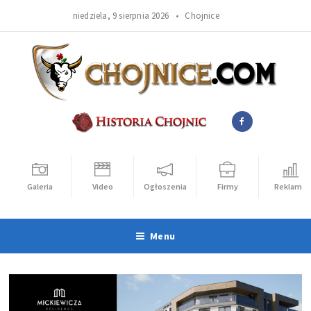
niedziela, 9 sierpnia 2026 •
Chojnice
Galeria
Video
Ogłoszenia
Firmy
Reklama
Menu