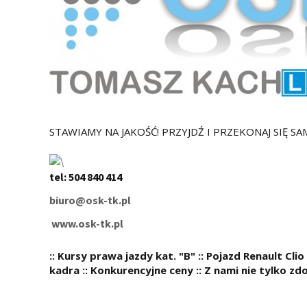
STAWIAMY NA JAKOŚĆ! PRZYJDŹ I PRZEKONAJ SIĘ SA
tel:
504 840 414
biuro@osk-tk.pl
www.osk-tk.pl
:: Kursy prawa jazdy kat. "B" :: Pojazd Renault Cl
kadra :: Konkurencyjne ceny :: Z nami nie tylko z