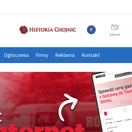
Galeria
Ogłoszenia
Firmy
Reklama
Kontakt