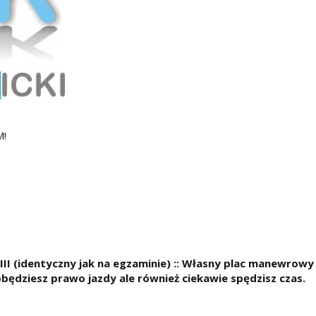
M!
io III (identyczny jak na egzaminie) :: Własny plac manewrow
dobędziesz prawo jazdy ale również ciekawie spędzisz czas.