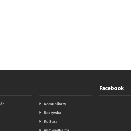
Facebook
ści
Komunikaty
Rozrywka
Kultura
a
ABC wędkarza