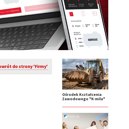
owrót do strony 'Firmy'
Ośrodek Kształcenia
Zawodowego "K-mila"