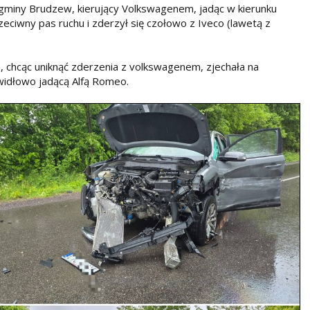
 gminy Brudzew, kierujący Volkswagenem, jadąc w kierunku
zeciwny pas ruchu i zderzył się czołowo z Iveco (lawetą z
, chcąc uniknąć zderzenia z volkswagenem, zjechała na
widłowo jadącą Alfą Romeo.