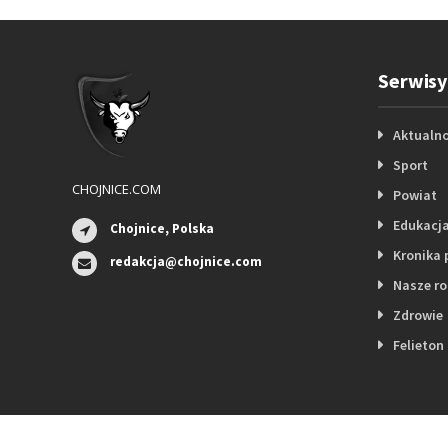
Serwisy
Aktualno
Sport
CHOJNICE.COM
Powiat
Edukacj
Chojnice, Polska
Kronika 
redakcja@chojnice.com
Nasze r
Zdrowie
Felieton