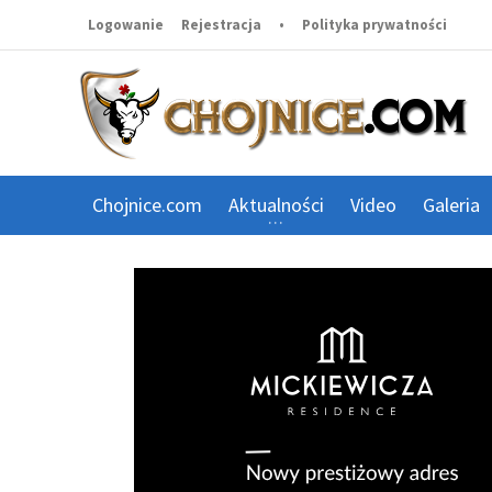
Logowanie
Rejestracja
•
Polityka prywatności
Chojnice.com
Aktualności
Video
Galeria