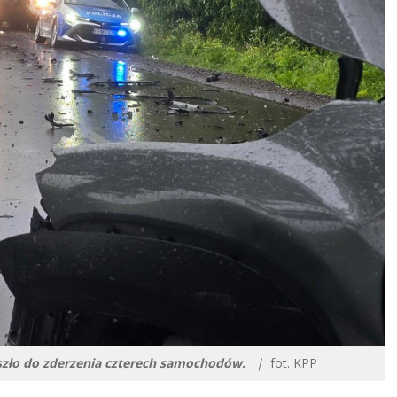
szło do zderzenia czterech samochodów.
|
fot. KPP