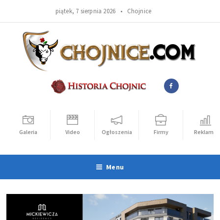
piątek, 7 sierpnia 2026 •
Chojnice
Galeria
Video
Ogłoszenia
Firmy
Reklama
Menu