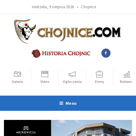
niedziela, 9 sierpnia 2026 •
Chojnice
Galeria
Video
Ogłoszenia
Firmy
Reklama
Menu