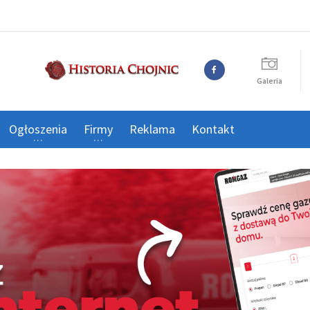
Galeria
Ogłoszenia
Firmy
Reklama
Kontakt