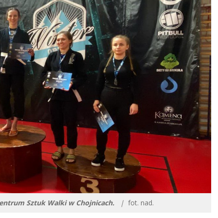
Centrum Sztuk Walki w Chojnicach.
|
fot. nad.