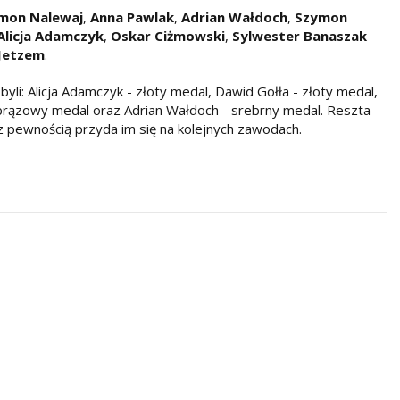
mon Nalewaj
,
Anna Pawlak
,
Adrian Wałdoch
,
Szymon
Alicja Adamczyk
,
Oskar Ciżmowski
,
Sylwester Banaszak
Jetzem
.
yli: Alicja Adamczyk - złoty medal, Dawid Gołła - złoty medal,
brązowy medal oraz Adrian Wałdoch - srebrny medal. Reszta
 pewnością przyda im się na kolejnych zawodach.