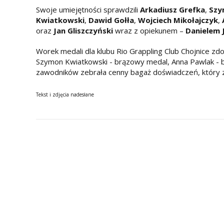
Swoje umiejętności sprawdzili
Arkadiusz Grefka
,
Szy
Kwiatkowski
,
Dawid Gołła
,
Wojciech Mikołajczyk
,
oraz
Jan Gliszczyński
wraz z opiekunem –
Danielem 
Worek medali dla klubu Rio Grappling Club Chojnice zdob
Szymon Kwiatkowski - brązowy medal, Anna Pawlak - 
zawodników zebrała cenny bagaż doświadczeń, który z
Tekst i zdjęcia nadesłane