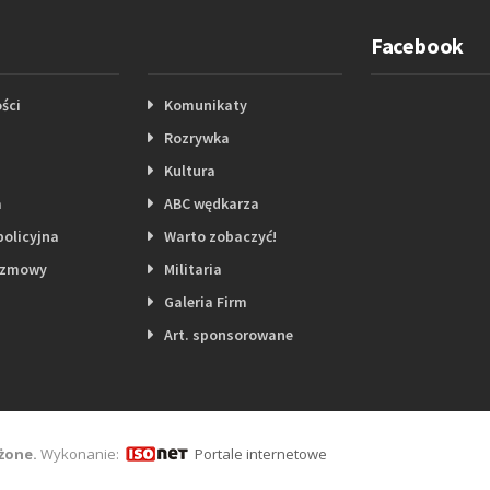
Facebook
ści
Komunikaty
Rozrywka
Kultura
a
ABC wędkarza
policyjna
Warto zobaczyć!
ozmowy
Militaria
Galeria Firm
Art. sponsorowane
żone.
Wykonanie:
Portale internetowe