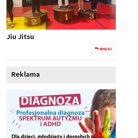
Jiu Jitsu
WIĘCEJ
Reklama