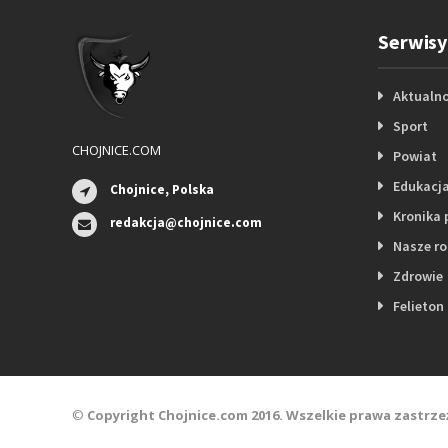
Serwisy
Aktualno
Sport
CHOJNICE.COM
Powiat
Edukacj
Chojnice, Polska
Kronika 
redakcja@chojnice.com
Nasze r
Zdrowie
Felieton
©
Copyright Chojnice.com 2016. Wszelkie prawa zastrze