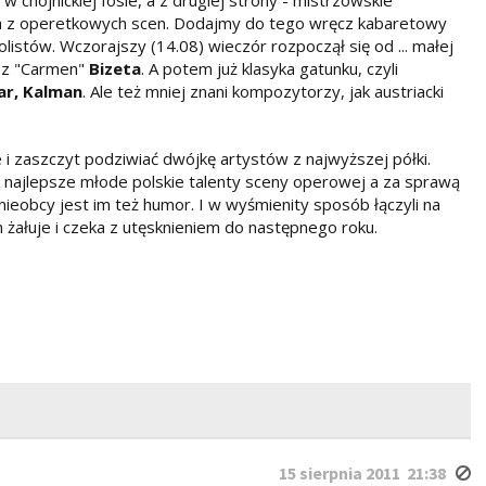
 chojnickiej fosie, a z drugiej strony - mistrzowskie
ch z operetkowych scen. Dodajmy do tego wręcz kabaretowy
listów. Wczorajszy (14.08) wieczór rozpoczął się od ... małej
w z "Carmen"
Bizeta
. A potem już klasyka gatunku, czyli
ar, Kalman
. Ale też mniej znani kompozytorzy, jak austriacki
e i zaszczyt podziwiać dwójkę artystów z najwyższej półki.
 najlepsze młode polskie talenty sceny operowej a za sprawą
nieobcy jest im też humor. I w wyśmienity sposób łączyli na
 żałuje i czeka z utęsknieniem do następnego roku.
15 sierpnia 2011 21:38