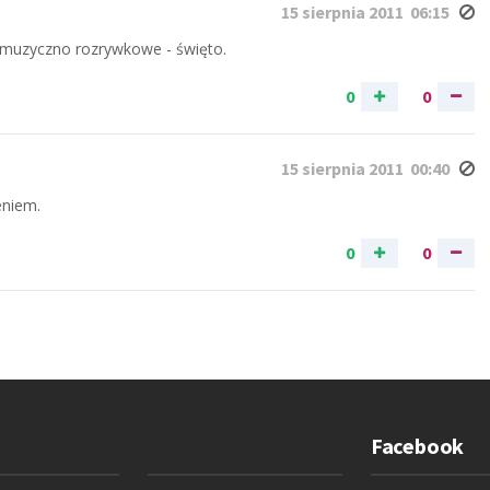
15 sierpnia 2011 06:15
kie muzyczno rozrywkowe - święto.
0
0
15 sierpnia 2011 00:40
eniem.
0
0
Facebook