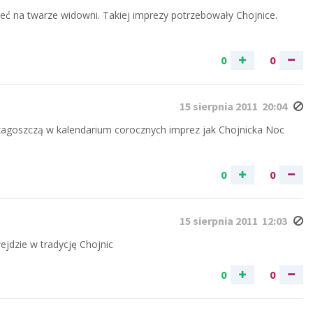
zeć na twarze widowni. Takiej imprezy potrzebowały Chojnice.
0
0
15 sierpnia 2011 20:04
zagoszczą w kalendarium corocznych imprez jak Chojnicka Noc
0
0
15 sierpnia 2011 12:03
jdzie w tradycję Chojnic
0
0