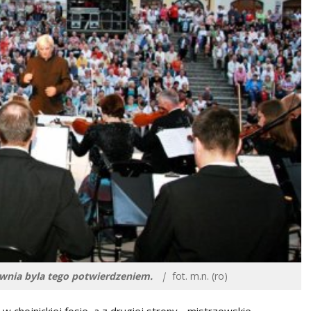
ownia byla tego potwierdzeniem.
|
fot. m.n. (ro)