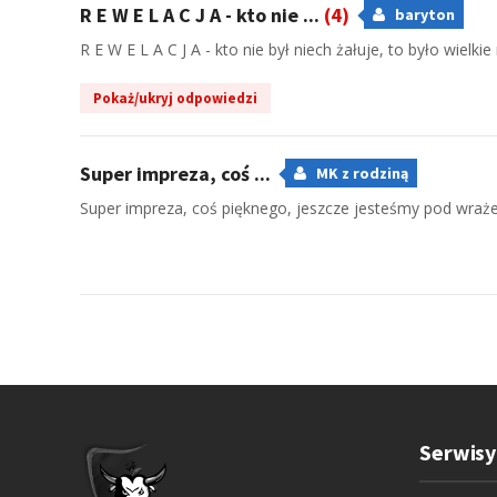
R E W E L A C J A - kto nie ...
(4)
baryton
R E W E L A C J A - kto nie był niech żałuje, to było wiel
Pokaż/ukryj odpowiedzi
Super impreza, coś ...
MK z rodziną
Super impreza, coś pięknego, jeszcze jesteśmy pod wraż
Serwisy