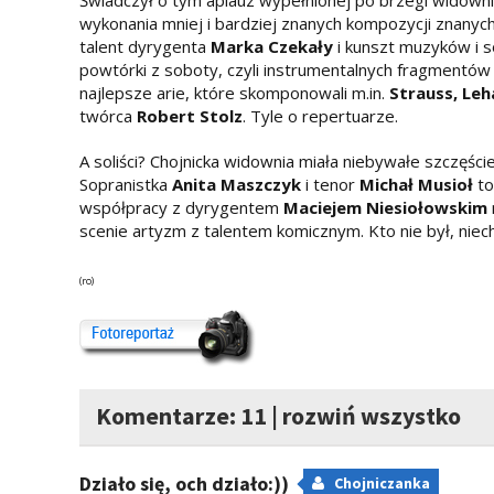
Świadczył o tym aplauz wypełnionej po brzegi widowni w
wykonania mniej i bardziej znanych kompozycji znany
talent dyrygenta
Marka Czekały
i kunszt muzyków i so
powtórki z soboty, czyli instrumentalnych fragmentó
najlepsze arie, które skomponowali m.in.
Strauss, Leh
twórca
Robert Stolz
. Tyle o repertuarze.
A soliści? Chojnicka widownia miała niebywałe szczęści
Sopranistka
Anita Maszczyk
i tenor
Michał Musioł
to
współpracy z dyrygentem
Maciejem Niesiołowskim
scenie artyzm z talentem komicznym. Kto nie był, niech
(ro)
Komentarze: 11
|
rozwiń wszystko
Działo się, och działo:))
Chojniczanka