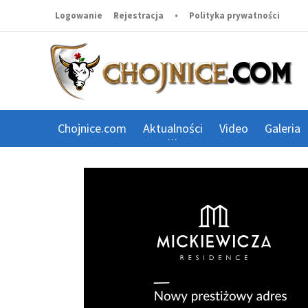
Logowanie
Rejestracja
•
Polityka prywatności
Chojnice.com
Aktualności
Video
Galeria